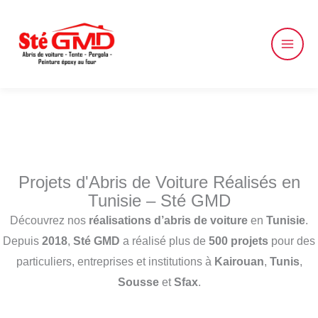
Skip
to
content
Projets d'Abris de Voiture Réalisés en
Tunisie – Sté GMD
Découvrez nos
réalisations d’abris de voiture
en
Tunisie
.
Depuis
2018
,
Sté GMD
a réalisé plus de
500 projets
pour des
particuliers, entreprises et institutions à
Kairouan
,
Tunis
,
Sousse
et
Sfax
.