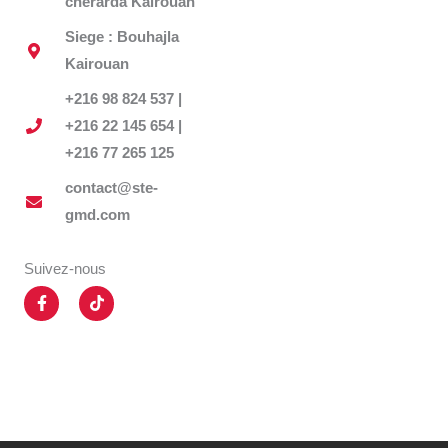
cherarda Kairouan
Siege : Bouhajla
Kairouan
+216 98 824 537 |
+216 22 145 654 |
+216 77 265 125
contact@ste-
gmd.com
Suivez-nous
F
T
a
i
c
k
e
t
b
o
o
k
o
k
-
f