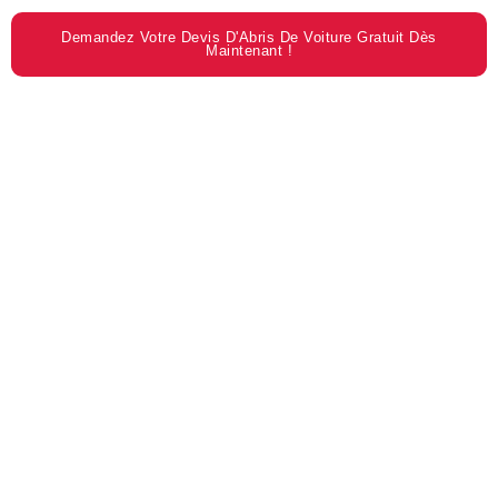
Demandez Votre Devis D'Abris De Voiture Gratuit Dès
Maintenant !