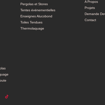
A Propos
Pergolas et Stores
Projets
Tentes événementielles
Demande Dev
Enseignes Alucobond
Contact
Toiles Tendues
Thermolaquage
olas
aquage
toute