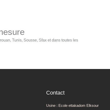
 mesure
rouan, Tunis, Sousse, Sfax et dans toutes les
Contact
Usine : Ecole ettakadom Elksour