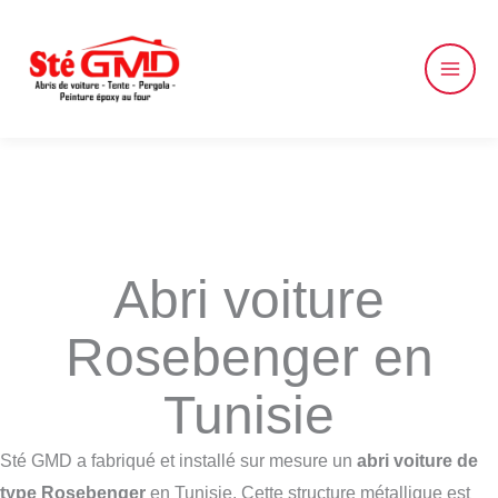
Skip
to
content
Abri voiture
Rosebenger en
Tunisie
Sté GMD a fabriqué et installé sur mesure un
abri voiture de
type Rosebenger
en Tunisie. Cette structure métallique est